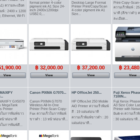
format printer 4-color
Desktop Large Format
Print-Copy-Scan
(A1) ความละเอียด
pigment ink A1 Size 24-
Printer Print/Copy/Scan
ความเร็วพิมพ์ : 25
inch 2400x1200dpi
4-color pigment ink A1
มพ์ : 2400 x 1200
นาที (สี/ขาวดำ) 
USB2.0,...
Size...
, Ethernet, Wi-Fi
ละเอียด...
51,900.00
฿ 32,000.00
฿ 37,200.00
฿ 23,480
View
View
View
View
 MAXIFY
Canon PIXMA G7070...
HP OfficeJet 250...
Fuji Xerox Phas
..
7100N...
MAXIFY GX5070
Canon PIXMA G7070
HP OfficeJet 250 Mobile
Fuji Xerox Phase
ss MegaTank
Wireless All-In-One
A3 Size Color La
AiO Printer ความเร็วพิมพ์
s Printer
Printer Print-Scan-Copy-
Printer with Netw
สี : 19 แผ่นต่อนาที
วในการพิมพ์ขาว
Fax ความเร็วในการพิมพ์
Built-in ความเร็วพิ
ความเร็วพิมพ์ขาวดำ : 20
 หน้าต่อนาที
ขาวดำ : 13 หน้าต่อนาที...
: 30 แผ่นต่อนาที..
แผ่นต่อนาที...
ในการพิมพ์สี...