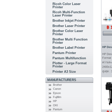
Ricoh Color Laser
Printer
Ricoh Multi-Function
Laser Printer
Brother Inkjet Printer
Brother Laser Printer
฿ 
Brother Color Laser
Printer
Brother Multi Function
Printer
HP Desi
Brother Label Printer
Pantum Printer
HP Desi
Pantum Multifunction
Format P
ความละเ
Plotter - Large Format
Printer
2400x12
Printer A3 Size
สูงสุด :
MANUFACTURERS
Brother
Canon
Epson
Fujifilm
HP
OKI
Pantum