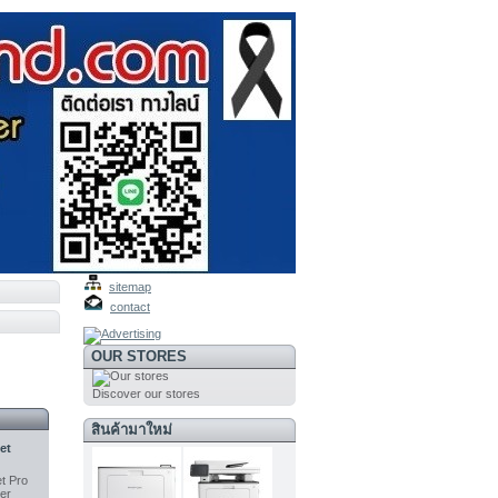
sitemap
contact
OUR STORES
Discover our stores
สินค้ามาใหม่
et
t Pro
ter