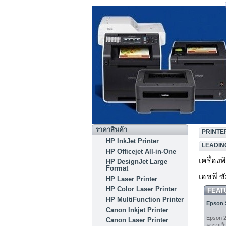
ราคาสินค้า
PRINTE
HP InkJet Printer
LEADIN
HP Officejet All-in-One
เครื่องพ
HP DesignJet Large
Format
เอชพี ซั
HP Laser Printer
HP Color Laser Printer
FEAT
HP MultiFunction Printer
Epson S
Canon Inkjet Printer
Epson 2
Canon Laser Printer
ความเร็