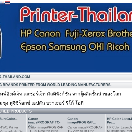
R-THAILAND.COM
G BRANDS PRINTER FROM WORLD LEADING MANUFACTURERS.
ิมพ์อิงค์เจ็ท เลเซอร์เจ็ท มัลติฟังก์ชั่น จากผู้ผลิตชั้นนำของโลก
มซุง ฟูจิซีร็อกซ์ เอปสัน บราเธอร์ ริโก้ โอกิ
URED PRODUCTS
ureColor...
Canon
Canon
HP Color LaserJ
imagePROGRAF TC-
imagePROGRAF...
Pro...
20...
4"/A1 Printer
Canon imagePROGRAF
Canon imagePROGRAF
HP Color LaserJe
TC-20 Desktop large
TC-20M All-In-One
Multifunction Prin
วในการพิมพ์ : 34