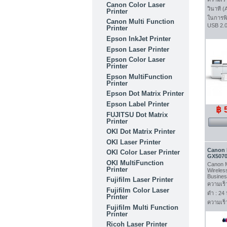
Canon Color Laser
วินาที 
Printer
ในการพิ
Canon Multi Function
USB 2.0
Printer
Epson InkJet Printer
Epson Laser Printer
Epson Color Laser
Printer
Epson MultiFunction
Printer
Epson Dot Matrix Printer
Epson Label Printer
฿ 
FUJITSU Dot Matrix
Printer
OKI Dot Matrix Printer
OKI Laser Printer
Canon
OKI Color Laser Printer
GX5070.
OKI MultiFunction
Canon 
Printer
Wirele
Busines
Fujifilm Laser Printer
ความเร็
Fujifilm Color Laser
ดำ : 24
Printer
ความเร็ว
Fujifilm Multi Function
Printer
Ricoh Laser Printer