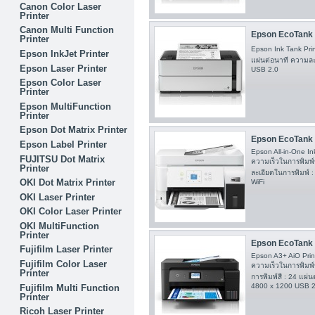
Canon Color Laser
Printer
Canon Multi Function
Epson EcoTank 
Printer
Epson Ink Tank Pri
Epson InkJet Printer
แผ่นต่อนาที ความละ
Epson Laser Printer
USB 2.0
Epson Color Laser
Printer
Epson MultiFunction
Printer
Epson Dot Matrix Printer
Epson EcoTank
Epson Label Printer
Epson All-in-One Ink
FUJITSU Dot Matrix
ความเร็วในการพิมพ์
Printer
ละเอียดในการพิมพ์ :
OKI Dot Matrix Printer
WiFi
OKI Laser Printer
OKI Color Laser Printer
OKI MultiFunction
Printer
Epson EcoTank L
Fujifilm Laser Printer
Epson A3+ AiO Print
Fujifilm Color Laser
ความเร็วในการพิมพ์
Printer
การพิมพ์สี : 24 แผ่
4800 x 1200 USB 2.0
Fujifilm Multi Function
Printer
Ricoh Laser Printer