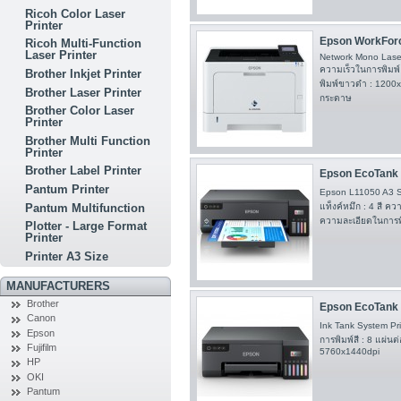
Ricoh Color Laser
Printer
Epson WorkFor
Ricoh Multi-Function
Laser Printer
Network Mono Laser 
ความเร็วในการพิมพ์
Brother Inkjet Printer
พิมพ์ขาวดำ : 1200x1
Brother Laser Printer
กระดาษ
Brother Color Laser
Printer
Brother Multi Function
Printer
Brother Label Printer
Epson EcoTank L
Pantum Printer
Epson L11050 A3 Si
Pantum Multifunction
แท็งค์หมึก : 4 สี คว
ความละเอียดในการพิ
Plotter - Large Format
Printer
Printer A3 Size
MANUFACTURERS
Brother
Epson EcoTank L
Canon
Ink Tank System Pri
Epson
การพิมพ์สี : 8 แผ่น
Fujifilm
5760x1440dpi
HP
OKI
Pantum