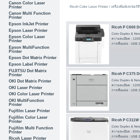
Canon Color Laser
Printer
Ricoh Color Laser Printer / เครื่องพิมพ์เลเซอร์สีร
Canon Multi Function
Printer
Epson InkJet Printer
Ricoh P C600 Du
Epson Laser Printer
Color Duplex & Netw
Epson Color Laser
ความละเอียด : 1200
Printer
การเชื่อมต่อ : USB 
Epson MultiFunction
Printer
Epson Dot Matrix Printer
Epson Label Printer
FUJITSU Dot Matrix
Ricoh P C375 Du
Printer
Color Duplex & Netw
OKI Dot Matrix Printer
ความละเอียด : 1200
OKI Laser Printer
การเชื่อมต่อ : USB 
OKI Color Laser Printer
OKI MultiFunction
Printer
Fujifilm Laser Printer
Fujifilm Color Laser
Ricoh P C311W D
Printer
Color Duplex & Netw
Fujifilm Multi Function
Printer
ความละเอียด : 600x6
การเชื่อมต่อ : USB 
Ricoh Laser Printer