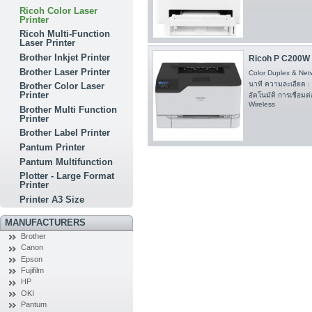
Ricoh Color Laser
Printer
Ricoh Multi-Function
Laser Printer
Brother Inkjet Printer
Ricoh P C200W D
Brother Laser Printer
Color Duplex & Netw
นาที ความละเอียด :
Brother Color Laser
Printer
อัตโนมัติ การเชื่อมต
Wireless
Brother Multi Function
Printer
Brother Label Printer
Pantum Printer
Pantum Multifunction
Plotter - Large Format
Printer
Printer A3 Size
MANUFACTURERS
Brother
Canon
Epson
Fujifilm
HP
OKI
Pantum