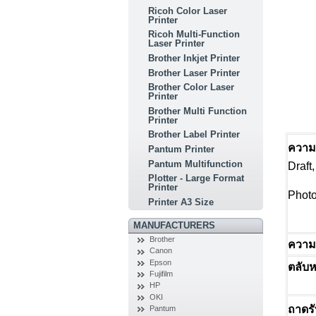
Ricoh Color Laser
Printer
Ricoh Multi-Function
Laser Printer
Brother Inkjet Printer
Brother Laser Printer
Brother Color Laser
Printer
Brother Multi Function
Printer
Brother Label Printer
ความเ
Pantum Printer
Pantum Multifunction
Draft
Plotter - Large Format
Printer
Phot
Printer A3 Size
MANUFACTURERS
Brother
ความ
Canon
Epson
ตลับห
Fujifilm
HP
OKI
ถาดร
Pantum