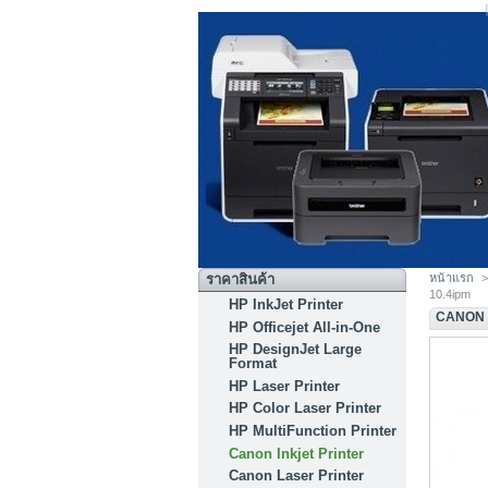
ราคาสินค้า
หน้าแรก
>
10.4ipm
HP InkJet Printer
CANON P
HP Officejet All-in-One
HP DesignJet Large
Format
HP Laser Printer
HP Color Laser Printer
HP MultiFunction Printer
Canon Inkjet Printer
Canon Laser Printer