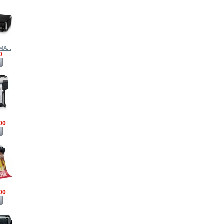
MA...
0
ด
00
ด
00
ด