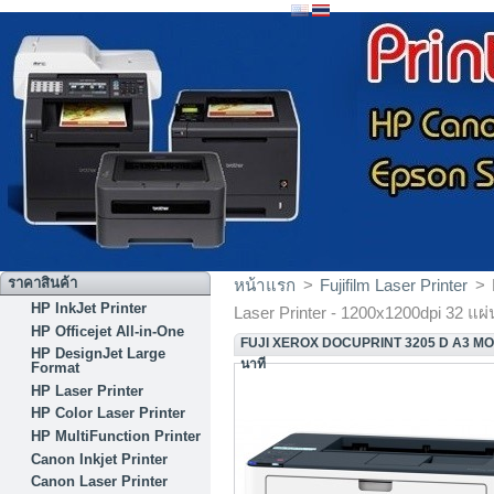
ราคาสินค้า
หน้าแรก
>
Fujifilm Laser Printer
>
HP InkJet Printer
Laser Printer - 1200x1200dpi 32 แผ่
HP Officejet All-in-One
FUJI XEROX DOCUPRINT 3205 D A3 MO
HP DesignJet Large
นาที
Format
HP Laser Printer
HP Color Laser Printer
HP MultiFunction Printer
Canon Inkjet Printer
Canon Laser Printer