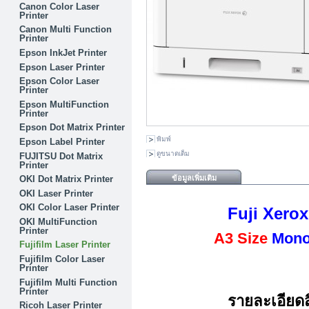
Canon Color Laser
Printer
Canon Multi Function
Printer
Epson InkJet Printer
Epson Laser Printer
Epson Color Laser
Printer
Epson MultiFunction
Printer
Epson Dot Matrix Printer
พิมพ์
Epson Label Printer
ดูขนาดเต็ม
FUJITSU Dot Matrix
Printer
OKI Dot Matrix Printer
ข้อมูลเพิ่มเติม
OKI Laser Printer
OKI Color Laser Printer
Fuji Xero
OKI MultiFunction
Printer
A3 Size
Monoc
Fujifilm Laser Printer
Fujifilm Color Laser
Printer
Fujifilm Multi Function
Printer
รายละเอียดส
Ricoh Laser Printer