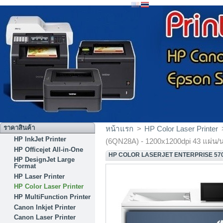
ราคาสินค้า
หน้าแรก
>
HP Color Laser Printer
HP InkJet Printer
(6QN28A) - 1200x1200dpi 43 แผ่น/น
HP Officejet All-in-One
HP COLOR LASERJET ENTERPRISE 5700D
HP DesignJet Large
Format
HP Laser Printer
HP Color Laser Printer
HP MultiFunction Printer
Canon Inkjet Printer
Canon Laser Printer